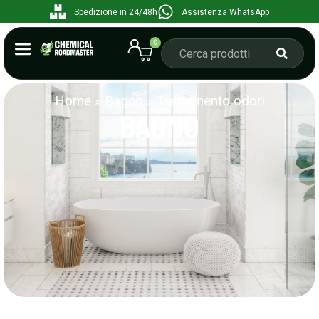
Spedizione in 24/48h
Assistenza WhatsApp
0
Home
»
Bagno
»
Trattamento odori
BAGNO