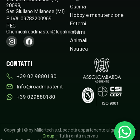
20098,
Cucina
San Giuliano Milanese (MI)
Hobby e manutenzione
P. IVA: 09782200969
Esterni
PEC:
Interni
Chemicalroadmaster@legalmail.it​
Animali
Nautica
CONTATTI
+39 02 9880180​
Info@roadmaster.it
+39 029880180
Copyright © by Millertech s.r.l. società appartenente al gruppo
Miller
Group
– Tutti i diritti riservati