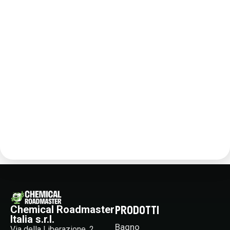
Scopri il trattamento odori
bagno su Chemical Roadmaster
Per un bagno sempre fresco e privo di cattivi odori,
scegli i prodotti per il
trattamento odori bagno
di
Chemical Roadmaster. Le nostre soluzioni garantiscono
freschezza duratura e una pulizia profonda, eliminando
gli odori alla radice. Scopri il nostro assortimento e
trova il prodotto più adatto alle tue esigenze, per un
bagno sempre profumato e accogliente.
PRODOTTI
Chemical Roadmaster
Italia s.r.l.
Bagno
Via della Liberazione, 2,