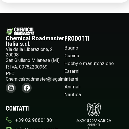
PRODOTTI
Chemical Roadmaster
Italia s.r.l.
Bagno
Via della Liberazione, 2,
20098,
Cucina
San Giuliano Milanese (MI)
Hobby e manutenzione
P. IVA: 09782200969
Esterni
PEC:
Interni
Chemicalroadmaster@legalmail.it​
Animali
Nautica
CONTATTI
+39 02 9880180​