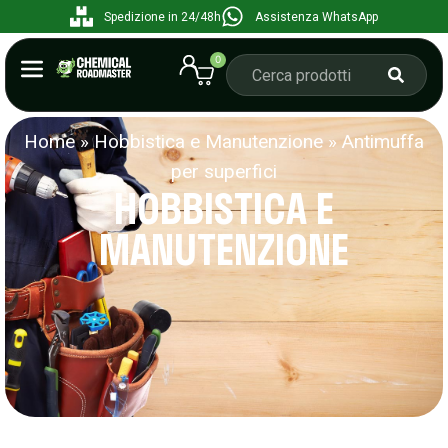
Spedizione in 24/48h
Assistenza WhatsApp
0
Home
»
Hobbistica e Manutenzione
»
Antimuffa
per superfici
HOBBISTICA E
MANUTENZIONE