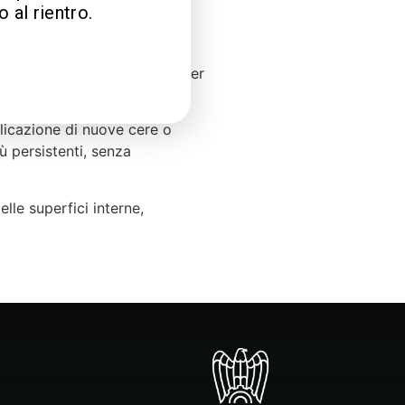
 al rientro.
a
ranti
di Chemical Roadmaster
o aspetto originale.
plicazione di nuove cere o
ù persistenti, senza
elle superfici interne,