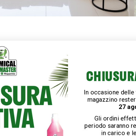
CHIUSUR
In occasione delle f
magazzino rester
27 ag
Gli ordini effet
periodo saranno r
in carico e l