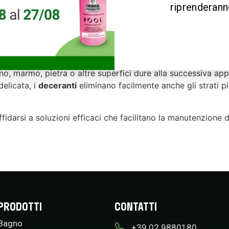
riprenderanno
Rimozione Efficace di Strati di Cer
ti e le superfici interne opachi e difficili da pulire. I
dece
cchi strati di cera e residui, riportando le superfici al lor
no, marmo, pietra o altre superfici dure alla successiva ap
delicata, i
deceranti
eliminano facilmente anche gli strati pi
ffidarsi a soluzioni efficaci che facilitano la manutenzione d
PRODOTTI
CONTATTI
Bagno
+39 02 9880180​