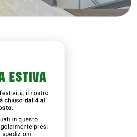
A ESTIVA
estività, il nostro
à chiuso
dal 4 al
osto.
tuati in questo
egolarmente presi
e spedizioni