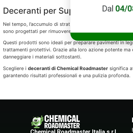
Deceranti per Superfici Interne: 
Nel tempo, l’accumulo di strati di cera può rendere i pavimen
sono progettati per rimuovere in modo sicuro ed efficace ve
Questi prodotti sono ideali per preparare pavimenti in leg
trattamenti protettivi. Grazie alla loro azione potente ma 
danneggiare i materiali sottostanti.
Scegliere i
deceranti di Chemical Roadmaster
significa a
garantendo risultati professionali e una pulizia profonda.
Chemical Roadmaster Italia s.r.l.