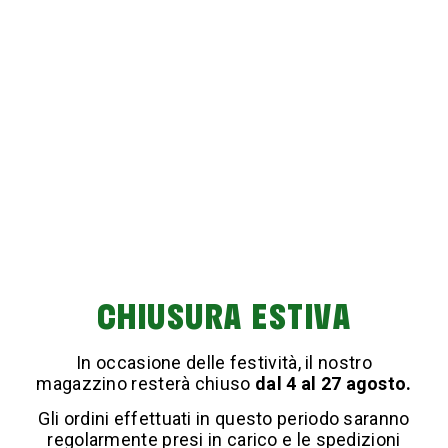
POOL CALCARE
€ 8,90
Acquista
CHIUSURA ESTIVA
Le incrostazioni di calcare possono compromettere
l’aspetto e la funzionalità di rubinetti, lavelli, docce e
In occasione delle festività, il nostro
altre superfici esposte all’acqua. I
disincrostanti per
magazzino resterà chiuso
dal 4 al 27 agosto.
interni
di Chemical Roadmaster sono formulati per
Gli ordini effettuati in questo periodo saranno
rimuovere in modo rapido ed efficace calcare, macchie
regolarmente presi in carico e le spedizioni
d’acqua e residui di sapone, lasciando le superfici