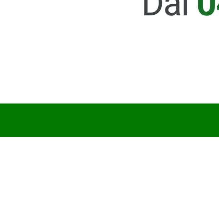
MOGOL WC
€ 8,90
Acquista