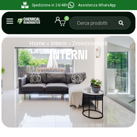
Spedizione in 24/48h
Assistenza WhatsApp
0
Home
»
Interni
»
Disincrostanti
INTERNI