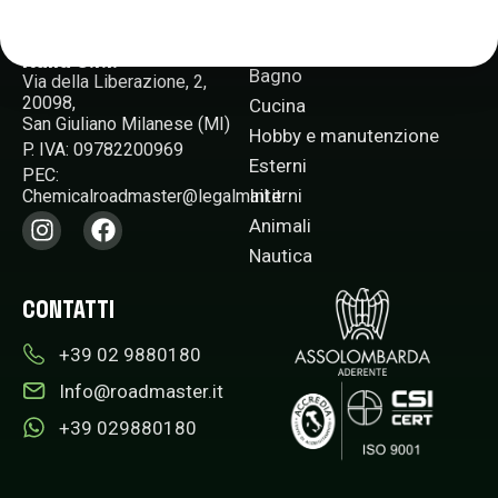
PRODOTTI
Chemical Roadmaster
Italia s.r.l.
Bagno
Via della Liberazione, 2,
20098,
Cucina
San Giuliano Milanese (MI)
Hobby e manutenzione
P. IVA: 09782200969
Esterni
PEC:
Interni
Chemicalroadmaster@legalmail.it​
Animali
Nautica
CONTATTI
+39 02 9880180​
Info@roadmaster.it
+39 029880180