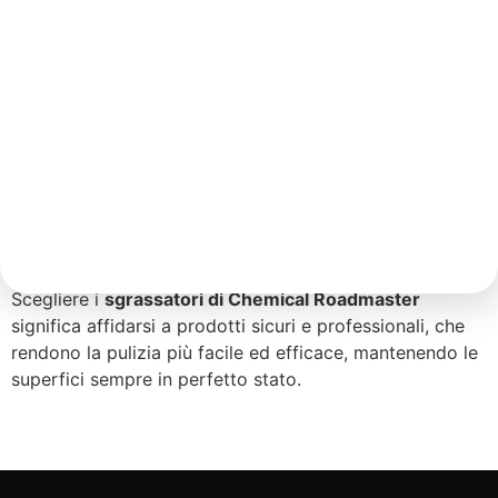
fornelli. Grazie alla loro potente formulazione, questi
prodotti agiscono in profondità, sciogliendo anche i
residui più ostinati e lasciando le superfici
perfettamente pulite e prive di macchie.
Ideali per un utilizzo su diverse superfici come acciaio
inox, ceramica, vetro e plastica, gli sgrassatori
garantiscono una pulizia profonda senza danneggiare i
materiali. Sono la soluzione perfetta per la
manutenzione quotidiana e per rimuovere accumuli di
sporco in cucine o aree soggette a grasso e oli.
Scegliere i
sgrassatori di Chemical Roadmaster
significa affidarsi a prodotti sicuri e professionali, che
rendono la pulizia più facile ed efficace, mantenendo le
superfici sempre in perfetto stato.