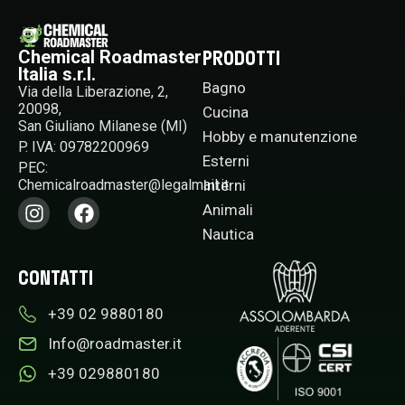
PRODOTTI
Chemical Roadmaster
Italia s.r.l.
Bagno
Via della Liberazione, 2,
20098,
Cucina
San Giuliano Milanese (MI)
Hobby e manutenzione
P. IVA: 09782200969
Esterni
PEC:
Interni
Chemicalroadmaster@legalmail.it​
Animali
Nautica
CONTATTI
+39 02 9880180​
Info@roadmaster.it
+39 029880180