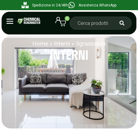
Spedizione in 24/48h
Assistenza WhatsApp
0
Home
»
Interni
»
Sgrassatori
INTERNI