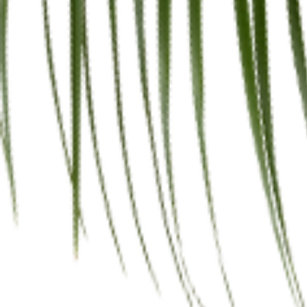
precontrattuali;
il trattamento è necessario per adempiere un obbligo
legale al quale è soggetto il Titolare;
il trattamento è necessario per l’esecuzione di un
compito di interesse pubblico o per l’esercizio di
pubblici poteri di cui è investito il Titolare;
il trattamento è necessario per il perseguimento del
legittimo interesse del Titolare o di terzi.
E’ comunque sempre possibile richiedere al Titolare di
chiarire la concreta base giuridica di ciascun
trattamento ed in particolare di specificare se il
trattamento sia basato sulla legge, previsto da un
contratto o necessario per concludere un contratto.
Luogo
I Dati sono trattati presso le sedi operative del Titolare
ed in ogni altro luogo in cui le parti coinvolte nel