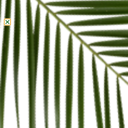
L’elenco aggiornato dei Responsabili potrà sempre
essere richiesto al Titolare del Trattamento.
Base giuridica del
trattamento
Il Titolare tratta Dati Personali relativi all’Utente in caso
sussista una delle seguenti condizioni:
l’Utente ha prestato il consenso per una o più finalità
specifiche; Nota: in alcuni ordinamenti il Titolare può
essere autorizzato a trattare Dati Personali senza che
debba sussistere il consenso dell’Utente o un’altra delle
basi giuridiche specificate di seguito, fino a quando
l’Utente non si opponga (“opt-out”) a tale trattamento.
Ciò non è tuttavia applicabile qualora il trattamento di
Dati Personali sia regolato dalla legislazione europea in
materia di protezione dei Dati Personali;
il trattamento è necessario all’esecuzione di un
contratto con l’Utente e/o all’esecuzione di misure