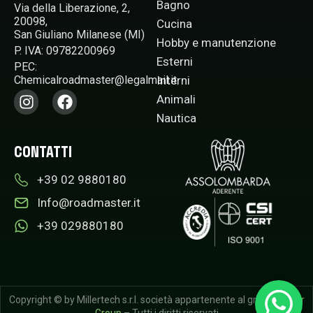
Bagno
Via della Liberazione, 2,
20098,
Cucina
San Giuliano Milanese (MI)
Hobby e manutenzione
P. IVA: 09782200969
Esterni
PEC:
Interni
Chemicalroadmaster@legalmail.it​
Animali
Nautica
CONTATTI
+39 02 9880180​
Info@roadmaster.it
+39 029880180
Copyright © by Millertech s.r.l. società appartenente al gruppo
Miller