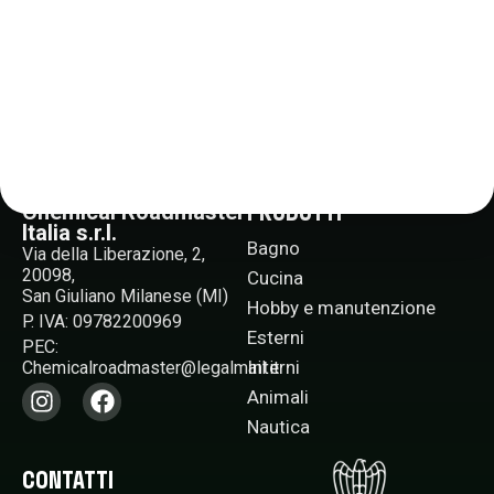
alle tue esigenze per una manutenzione rapida e sicura.
PRODOTTI
Chemical Roadmaster
Italia s.r.l.
Bagno
Via della Liberazione, 2,
20098,
Cucina
San Giuliano Milanese (MI)
Hobby e manutenzione
P. IVA: 09782200969
Esterni
PEC:
Interni
Chemicalroadmaster@legalmail.it​
Animali
Nautica
CONTATTI