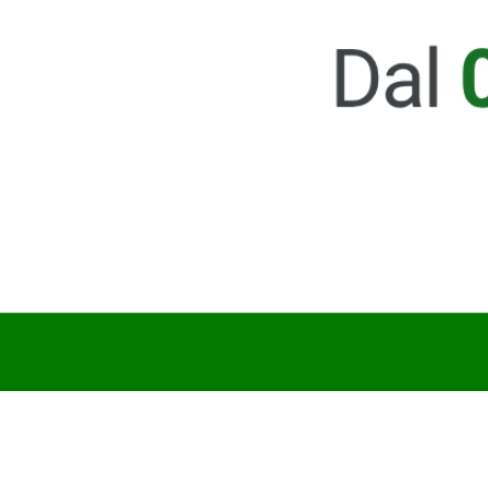
NANOTECH SOLAR
€ 30,30 - € 147,20
Acquista
Manutenzione Pannelli
Fotovoltaici: Prodotti
Professionali per Massimizzare
l’Efficienza
I pannelli fotovoltaici rappresentano un investimento
importante per chi vuole sfruttare l’energia solare, ma
per garantire prestazioni ottimali è fondamentale
mantenere pulite le superfici. Con il tempo, polvere,