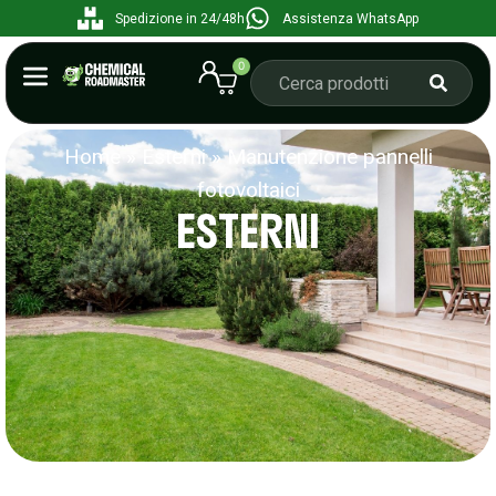
Spedizione in 24/48h
Assistenza WhatsApp
0
Home
»
Esterni
»
Manutenzione pannelli
fotovoltaici
ESTERNI