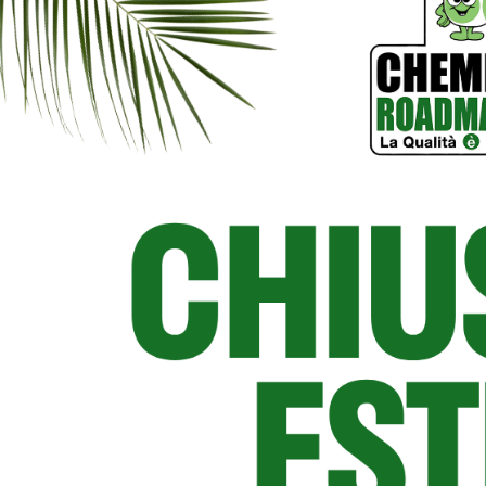
Immergiti nell’efficacia del detergente per pavimenti
Queen di Chemical Roadmaster, che non solo lava ma
anche lucida e rinnova, lasciando un fresco profumo di
pino.
Per mantenere i pavimenti impeccabili, è essenziale
scegliere il prodotto giusto. Queen di Chemical
Roadmaster è un detergente per pavimenti a triplice
azione che lava, lucida e rinnova, offrendo risultati
eccellenti su una vasta gamma di superfici.
La formulazione unica di Queen
Triplice azione: Queen non solo pulisce
efficacemente, ma grazie alla sua capacità di
incerare e lucidare, rinnova il trattamento a cera
dei pavimenti, prolungandone la bellezza e la
protezione.
Profumo gradevole: Mentre lavora, Queen lascia un
fresco e persistente profumo di pino, che rende