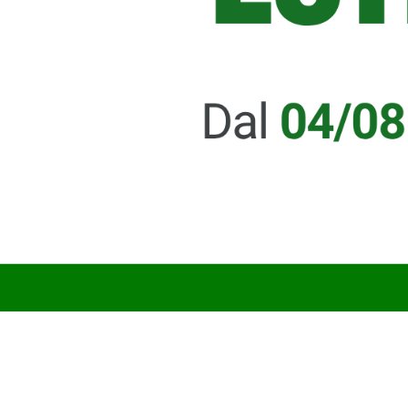
l’ambiente più accogliente.
Adatto per tutti i tipi di Pavimento
Versatilità: Queen è ideale per la pulizia quotidiana
di vari tipi di pavimenti trattati a cera, come
mattonelle, marmi, linoleum, klinker, ceramica,
granito e legno, incluso il parquet verniciato.
Come utilizzare Queen per massimizzare i benefici
Istruzioni per l’Uso: Per ottenere i migliori risultati, segui
le indicazioni specifiche per diluire e applicare Queen in
modo appropriato in base al tipo di pavimento.
Manutenzione continua: Regolari trattamenti con Queen
non solo mantengono puliti i pavimenti, ma ne
rinnovano anche l’aspetto, riducendo la frequenza delle
pulizie profonde. Queen di Chemical Roadmaster
rappresenta la soluzione definitiva per chi cerca non
solo di pulire i propri pavimenti, ma di lasciarli luminosi
e rinnovati. La sua formula specializzata garantisce che
ogni superficie trattata non solo sia pulita, ma anche