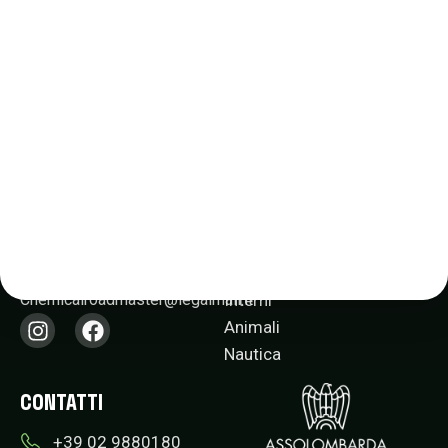
PRODOTTI
Chemical Roadmaster
Italia s.r.l.
Bagno
Via della Liberazione, 2,
20098,
Cucina
San Giuliano Milanese (MI)
Hobby e manutenzione
P. IVA: 09782200969
Esterni
PEC:
Interni
Chemicalroadmaster@legalmail.it​
Animali
Nautica
CONTATTI
+39 02 9880180​