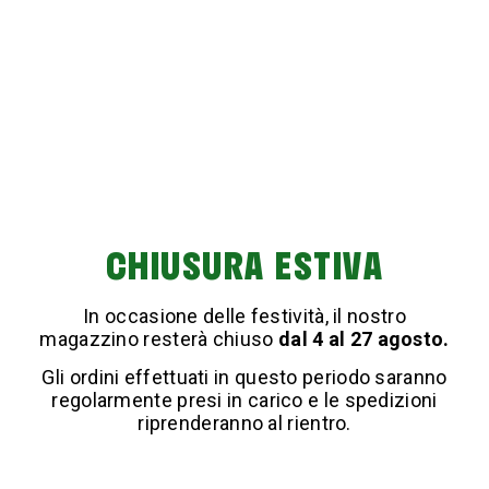
piacevolmente profumata e protetta.
Visita il nostro shop per acquistare Queen e trasforma
oggi stesso la cura dei tuoi pavimenti. Scopri come i
nostri prodotti possono rendere più facile e gratificante
la pulizia quotidiana.
Acquista ora! A partire da 11,40 €
CHIUSURA ESTIVA
In occasione delle festività, il nostro
magazzino resterà chiuso
dal 4 al 27 agosto.
Gli ordini effettuati in questo periodo saranno
regolarmente presi in carico e le spedizioni
riprenderanno al rientro.