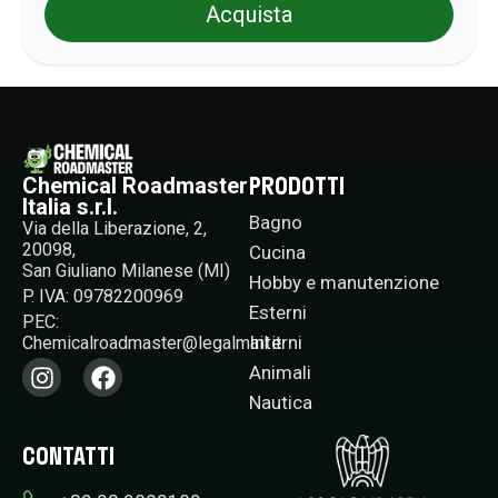
Acquista
PRODOTTI
Chemical Roadmaster
Italia s.r.l.
Bagno
Via della Liberazione, 2,
20098,
Cucina
San Giuliano Milanese (MI)
Hobby e manutenzione
P. IVA: 09782200969
Esterni
PEC:
Interni
Chemicalroadmaster@legalmail.it​
Animali
Nautica
CONTATTI