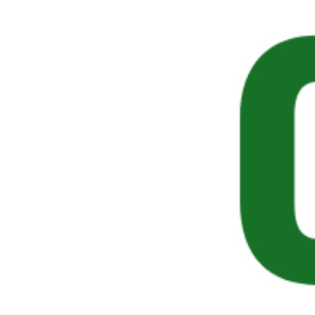
agire velocemente ed in profondità,
spruzzandolo, con l’apposita cannula, all’interno
dei tunnel e dei fori d’entrata presenti nel legno
del mobile.
SEGUICI SUI SOCIAL
Spesso visti insieme