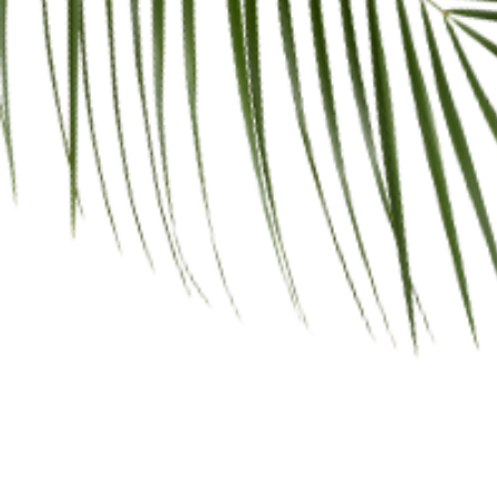
Spedizione gratuita sopra i 45,00€
Descrizione
Informazioni aggiuntive
Recensioni (0)
Descrizione
Il prodotto è stato appositamente studiato per
la protezione e la manutenzione dei mobili e di
suppellettili di legno. Se usato correttamente,
consente un recupero immediato e rapido del
legno. Tarlo Vai Via non intacca le vernici e i
prodotti stesi sui mobili per la loro protezione.
La forma in aerosol permette a Tarlo Vai Via di