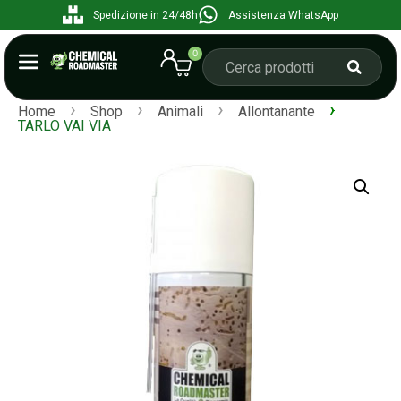
Spedizione in 24/48h
Assistenza WhatsApp
0
›
›
›
›
Home
Shop
Animali
Allontanante
TARLO VAI VIA