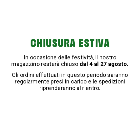
CHIUSURA ESTIVA
DETER TABLET
€ 19,80
In occasione delle festività, il nostro
Acquista
magazzino resterà chiuso
dal 4 al 27 agosto.
Gli ordini effettuati in questo periodo saranno
regolarmente presi in carico e le spedizioni
riprenderanno al rientro.