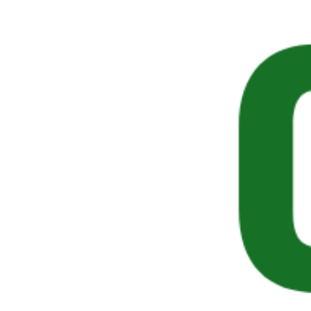
Ardesil Plus entra nelle porosità del materiale,
fissando un pigmento ravvivante che rinnova e
scurisce la pietra. L’effetto finale è un
inscurimento omogeneo, unito ad un effetto
protettivo nei confronti di pioggia, sbalzi termici
e sole.
SEGUICI SUI SOCIAL
Spesso visti insieme