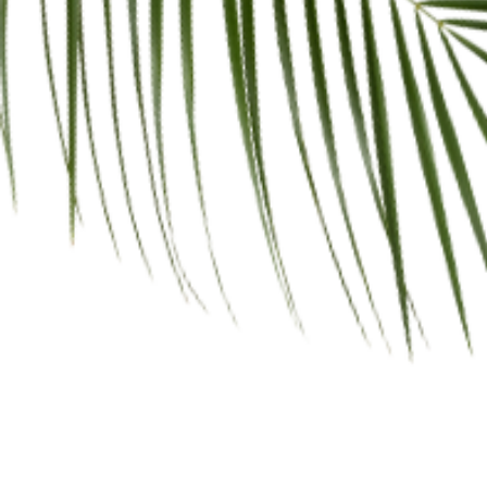
Supporto WhatsApp personalizzato
Spedizione gratuita sopra i 45,00€
Descrizione
Informazioni aggiuntive
Recensioni (0)
Descrizione
Ideale per proteggere e ridare tonalità a pietre
quali ardesia, marmi neri, graniti e porfidi scuri
sbiancati da agenti atmosferici, dal dilavamento
dell’acqua o dall’uso improprio di prodotti
chimici. Ideale per diverse superfici quali
pavimentazioni in esterno, tetti, facciate a vista,