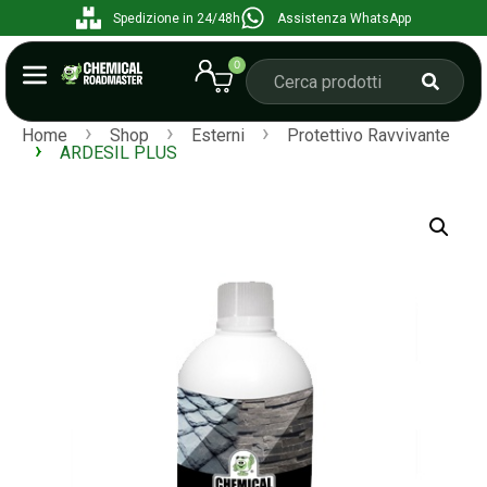
Spedizione in 24/48h
Assistenza WhatsApp
0
›
›
›
Home
Shop
Esterni
Protettivo Ravvivante
›
ARDESIL PLUS