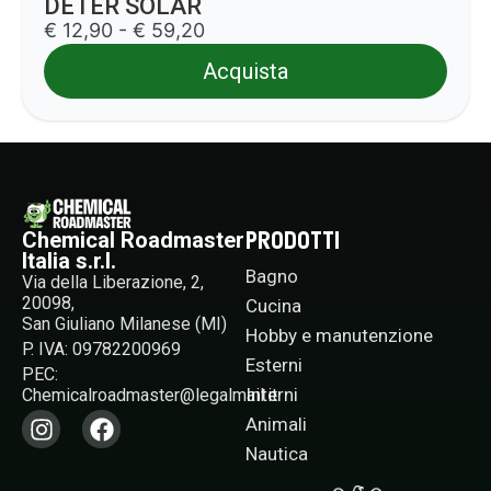
DETER SOLAR
€ 12,90 - € 59,20
Acquista
PRODOTTI
Chemical Roadmaster
Italia s.r.l.
Bagno
Via della Liberazione, 2,
20098,
Cucina
San Giuliano Milanese (MI)
Hobby e manutenzione
P. IVA: 09782200969
Esterni
PEC:
Interni
Chemicalroadmaster@legalmail.it​
Animali
Nautica