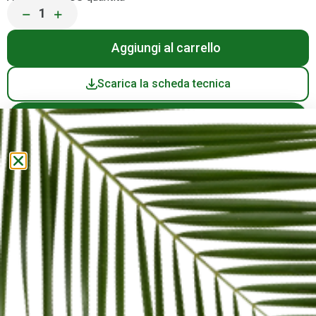
−
+
Scarica la scheda tecnica
Hai domande? Contattaci
Supporto WhatsApp
+39 02 9880180
Info@roadmaster.it
Spedizione in 24/48h in Italia
Carte di credito, paypal e stripe disponibili