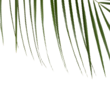
Supporto WhatsApp personalizzato
Spedizione gratuita sopra i 45,00€
Descrizione
Informazioni aggiuntive
Recensioni (0)
Descrizione
Mogol 500b è un prodotto specifico per
l’eliminazione di calce, cemento, efflorescenze
calcaree e saline da superfici in cotto, mattoni,
grès rosso (non porcellanato), pietre naturali
resistenti agli acidi. Mogol 500b è adatto per la
pulizia di portici, balconi, terrazze, porticati,