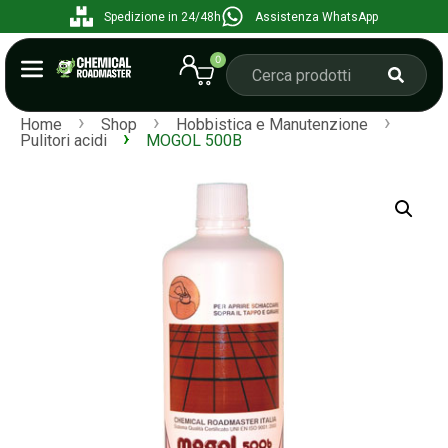
Spedizione in 24/48h
Assistenza WhatsApp
0
›
›
›
Home
Shop
Hobbistica e Manutenzione
›
Pulitori acidi
MOGOL 500B