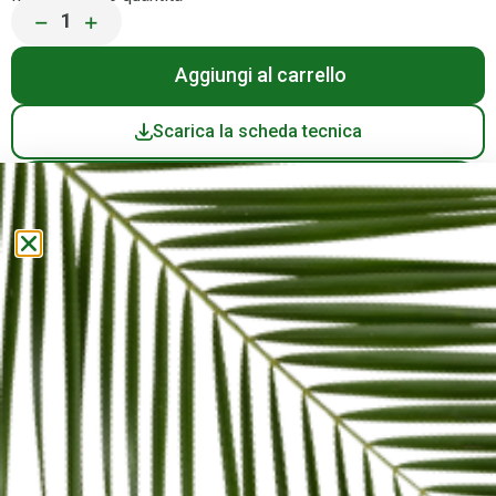
−
+
Scarica la scheda tecnica
Hai domande? Contattaci
Supporto WhatsApp
+39 02 9880180
Info@roadmaster.it
Spedizione in 24/48h in Italia
Carte di credito, paypal e stripe disponibili