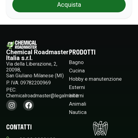
Acquista
PRODOTTI
Chemical Roadmaster
Italia s.r.l.
Bagno
Via della Liberazione, 2,
20098,
Cucina
San Giuliano Milanese (MI)
Hobby e manutenzione
P. IVA: 09782200969
Esterni
PEC:
Interni
Chemicalroadmaster@legalmail.it​
Animali
Nautica
CONTATTI