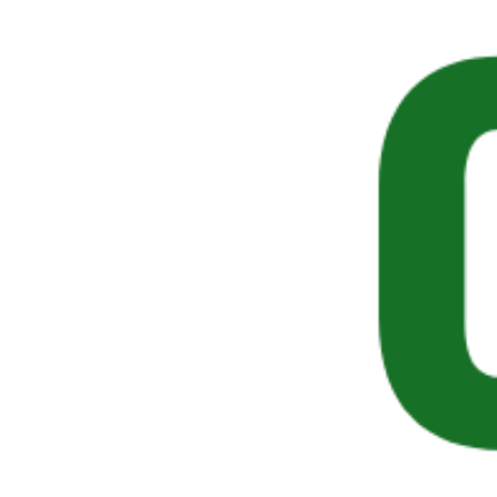
garage, scale in pietra, travertini, beole, dai quali
rimuove anche smog e sporco di vario genere
dovuti all’usura ed al tempo. La superficie
trattata verrà riportata praticamente a nuovo.
SEGUICI SUI SOCIAL
Spesso visti insieme