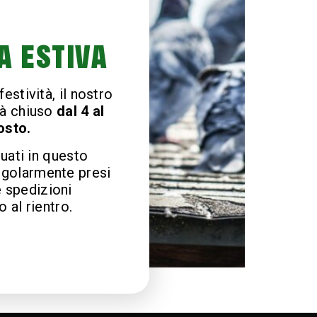
A ESTIVA
estività, il nostro
à chiuso
dal 4 al
osto.
tuati in questo
egolarmente presi
e spedizioni
 al rientro.
lizzare gli odori.