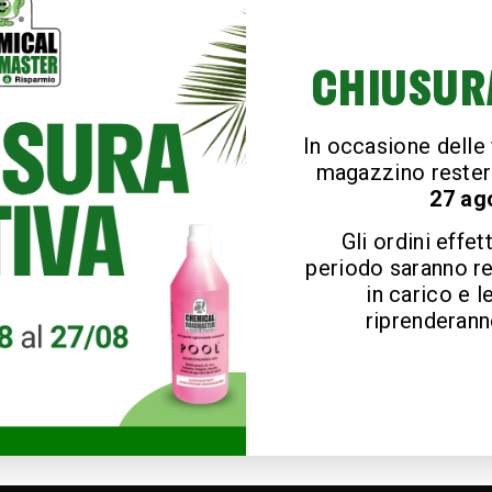
CHIUSUR
In occasione delle f
magazzino rester
27 ag
Gli ordini effet
periodo saranno r
in carico e l
riprenderanno
o con soluzioni mirate contro cani, gatti e piccioni e neutra