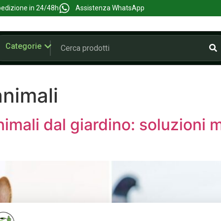
edizione in 24/48h
Assistenza WhatsApp
Categorie
animali
imali dal giardino: soluzioni 