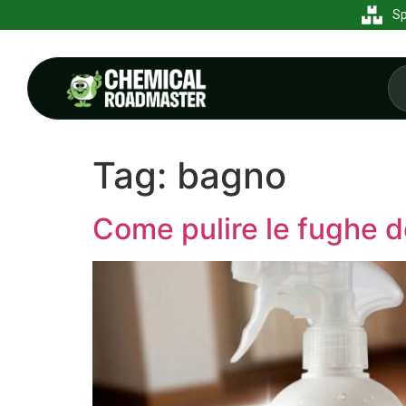
Sp
Tag:
bagno
Come pulire le fughe del