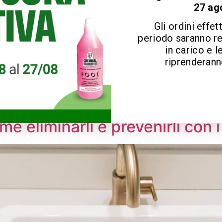
27 ag
Gli ordini effet
periodo saranno r
in carico e l
riprenderanno
on i consigli e i nostri prodotti professionali per una casa 
e eliminarli e prevenirli con i