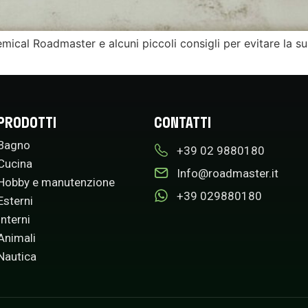
emical Roadmaster e alcuni piccoli consigli per evitare la s
PRODOTTI
CONTATTI
Bagno
+39 02 9880180​
Cucina
Info@roadmaster.it
Hobby e manutenzione
+39 029880180
Esterni
Interni
Animali
Nautica