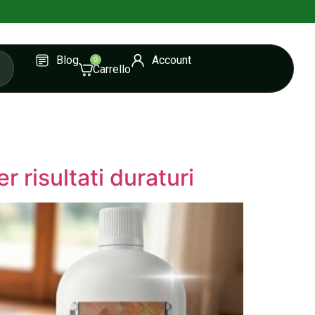
Blog
Account
0
r risultati duraturi