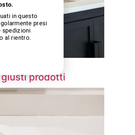
osto.
tuati in questo
egolarmente presi
e spedizioni
 al rientro.
sempre fresca.
 giusti prodotti