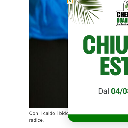
Con il caldo i bidoni emanano cattivi odori. La
radice.