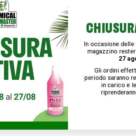
CHIUSUR
In occasione delle f
magazzino rester
27 ag
Gli ordini effet
periodo saranno r
in carico e l
riprenderanno
 guida spiega 5 step di pulizia e l’uso di Biosmel, bioattiva