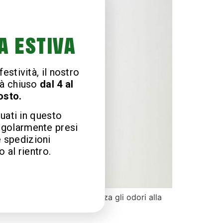
A ESTIVA
estività, il nostro
à chiuso
dal 4 al
osto.
tuati in questo
egolarmente presi
e spedizioni
 al rientro.
tore ecologico che neutralizza gli odori alla