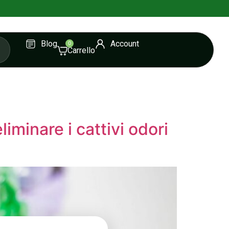
Blog
Account
0
iminare i cattivi odori