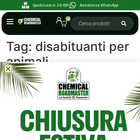
Spedizione in 24/48h
Assistenza WhatsApp
0
Tag:
disabituanti per
animali
Disabituanti per animali:
cosa sono, a cosa servono e
quali scegliere