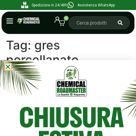
Spedizione in 24/48h
Assistenza WhatsApp
0
Tag:
gres
porcellanato
Come pulire il gres
porcellanato: la combo Pool
e Ceramil