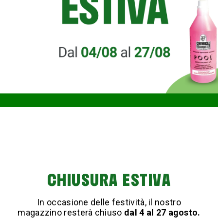
Come pulire il gres porcellanato in modo efficace con
Pool e Ceramil: pulizia profonda, manutenzione
quotidiana e consigli professionali.
PRODOTTI
CHIUSURA ESTIVA
Chemical Roadmaster
Italia s.r.l.
Bagno
Via della Liberazione, 2,
In occasione delle festività, il nostro
20098,
Cucina
magazzino resterà chiuso
dal 4 al 27 agosto.
San Giuliano Milanese (MI)