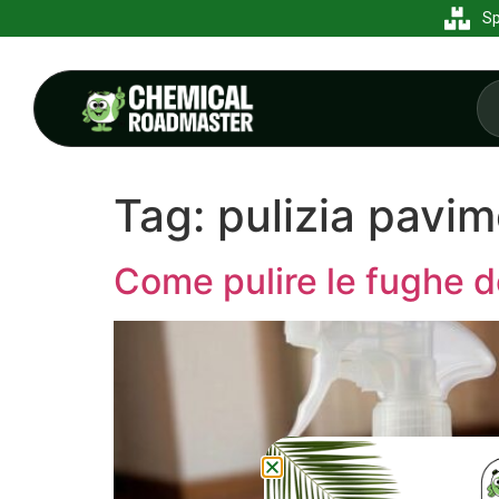
Sp
Tag:
pulizia pavim
Come pulire le fughe del