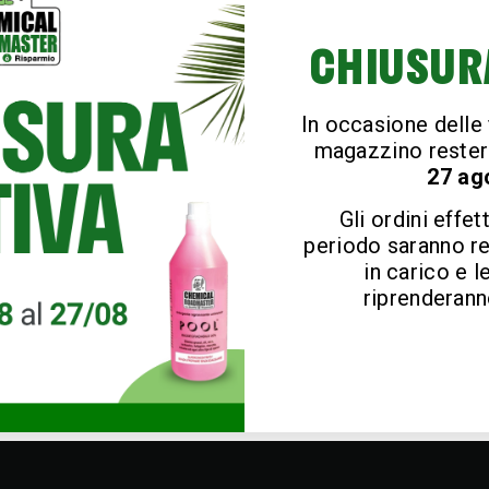
CHIUSUR
In occasione delle f
magazzino rester
27 ag
Gli ordini effet
periodo saranno r
in carico e l
riprenderanno
efficace con detergenti specifici per fughe e consigli per e