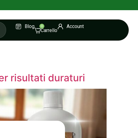
Blog
Account
0
r risultati duraturi