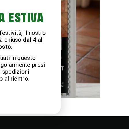
A ESTIVA
estività, il nostro
à chiuso
dal 4 al
osto.
tuati in questo
egolarmente presi
e spedizioni
 al rientro.
liminare sporco e segni neri.