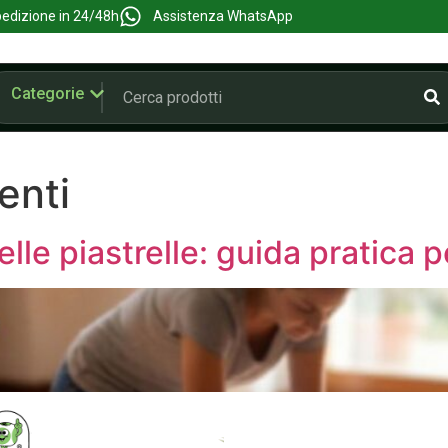
edizione in 24/48h
Assistenza WhatsApp
Categorie
enti
le piastrelle: guida pratica pe