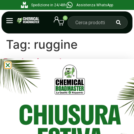
Spedizione in 24/48h
Assistenza WhatsApp
0
Tag:
ruggine
Prodotti per la
manutenzione delle
imbarcazioni: scopri la Linea
Seamaster