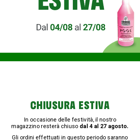
Scopri come pulire le zanzariere in modo efficace?
Guida step-by-step con consigli tecnici e i prodotti
professionali Chemical Roadmaster.
PRODOTTI
Chemical Roadmaster
CHIUSURA ESTIVA
Italia s.r.l.
Bagno
Via della Liberazione, 2,
20098,
Cucina
In occasione delle festività, il nostro
San Giuliano Milanese (MI)
Hobby e manutenzione
magazzino resterà chiuso
dal 4 al 27 agosto.
P. IVA: 09782200969
Esterni
PEC:
Gli ordini effettuati in questo periodo saranno