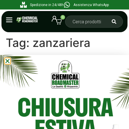
Spedizione in 24/48h
Assistenza WhatsApp
0
Tag:
zanzariera
Come pulire le zanzariere:
guida pratica per una casa
più salubre