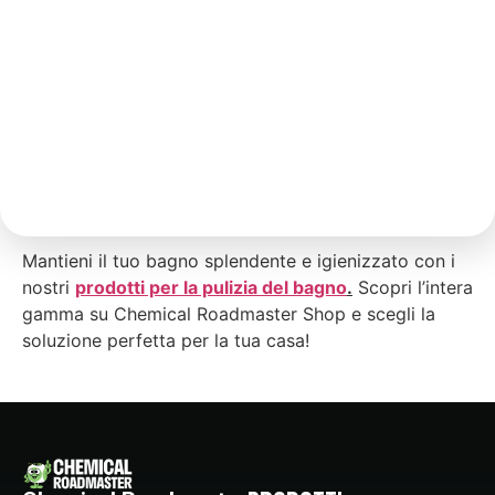
per evitare la formazione di umidità e muffe, che
possono causare problemi di salute e danneggiare le
superfici.
Infine, utilizza prodotti specifici formulati per le
diverse superfici del bagno, come detergenti per
sanitari, anticalcare per rubinetti e piastrelle, e
disgorganti per mantenere le tubature libere da
ingorghi.
Mantieni il tuo bagno splendente e igienizzato con i
nostri
prodotti per la pulizia del bagno
.
Scopri l’intera
gamma su Chemical Roadmaster Shop e scegli la
soluzione perfetta per la tua casa!