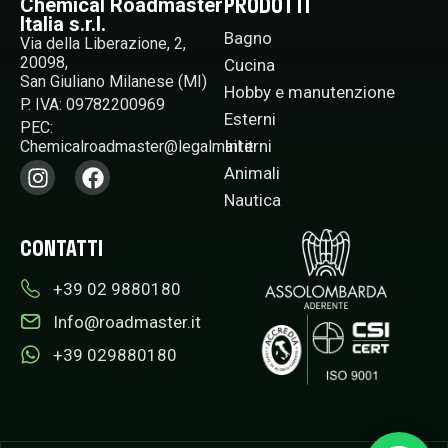
PRODOTTI
Chemical Roadmaster
Italia s.r.l.
Bagno
Via della Liberazione, 2,
20098,
Cucina
San Giuliano Milanese (MI)
Hobby e manutenzione
P. IVA: 09782200969
Esterni
PEC:
Interni
Chemicalroadmaster@legalmail.it​
Animali
Nautica
CONTATTI
+39 02 9880180​
Info@roadmaster.it
+39 029880180