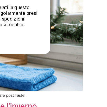
tuati in questo
egolarmente presi
e spedizioni
 al rientro.
zie post feste.
e l’inverno