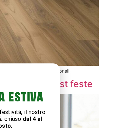
tidiana e consigli professionali.
r le pulizie post feste
A ESTIVA
estività, il nostro
à chiuso
dal 4 al
osto.