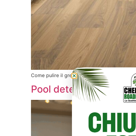
Come pulire il gres porcellanato in modo effi
Pool detergente univers