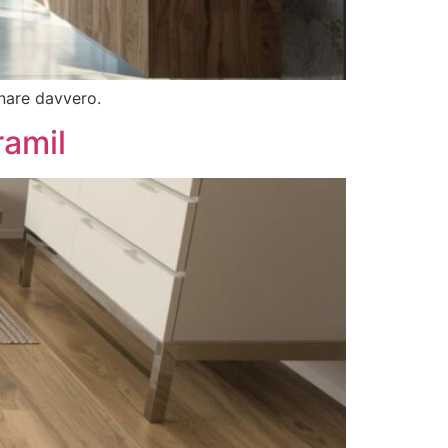
onare davvero.
ramil