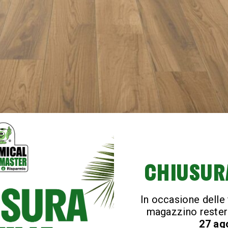
cace con Pool e Ceramil: pulizia profonda, manutenzione quo
ale: la soluzione definitiva pe
CHIUSUR
In occasione delle f
magazzino rester
27 ag