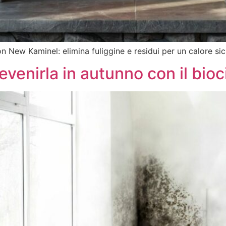
n New Kaminel: elimina fuliggine e residui per un calore sic
venirla in autunno con il bioc