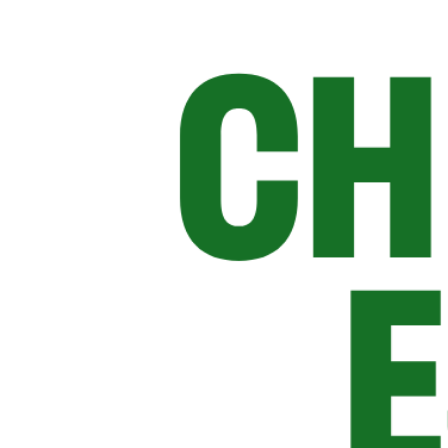
Quando e come eseguire
la pulizia del camino
La
pulizia del camino
andrebbe effettuata almeno
una volta all’anno, preferibilmente in autunno, prima
dell’uso intensivo invernale.
Ecco i passaggi fondamentali per un risultato
efficace e sicuro:
Rimuovi la cenere
: svuota il braciere e aspira i
residui con un aspiracenere dedicato.
Pulisci il vetro
: i vetri anneriti non sono solo
antiestetici, ma riducono la visibilità della
fiamma e possono trattenere calore.
Elimina la fuliggine e i residui carboniosi
: usa
un prodotto specifico per sciogliere lo sporco
più ostinato senza danneggiare le superfici.