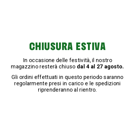
Manutenzione e
prevenzione: la routine
ideale
CHIUSURA ESTIVA
Una pulizia accurata con New Kaminel è il primo
passo per mantenere il camino efficiente, ma la vera
In occasione delle festività, il nostro
differenza la fa la costanza.
magazzino resterà chiuso
dal 4 al 27 agosto.
Dopo ogni utilizzo:
Gli ordini effettuati in questo periodo saranno
regolarmente presi in carico e le spedizioni
rimuovi le ceneri,
riprenderanno al rientro.
arieggia il focolare,
verifica che non si creino incrostazioni o cattivi
odori.
La combinazione tra
pulizia professionale
e
buone
abitudini quotidiane
garantisce una combustione
ottimale, un ambiente più sano e un camino sempre
pronto ad accogliere il calore dell’inverno.