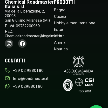
PRODOTTI
Chemical Roadmaster
Italia s.r.l.
Bagno
Via della Liberazione, 2,
20098,
Cucina
San Giuliano Milanese (MI)
Hobby e manutenzione
P. IVA: 09782200969
Esterni
PEC:
Interni
Chemicalroadmaster@legalmail.it​
Animali
Nautica
CONTATTI
+39 02 9880180​
Info@roadmaster.it
+39 029880180