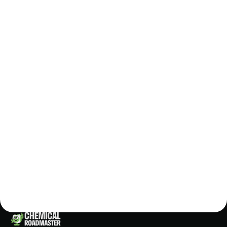
Dove acquistare New
Kaminel
Affidati alla qualità e all’esperienza di Chemical
Roadmaster per la cura della tua casa.
Sul nostro shop online trovi
New Kaminel
e tanti altri
prodotti professionali pensati per garantire pulizia,
efficacia e sicurezza ogni giorno.
Scopri la differenza di una pulizia professionale:
scegli Chemical, il partner esperto della tua casa.