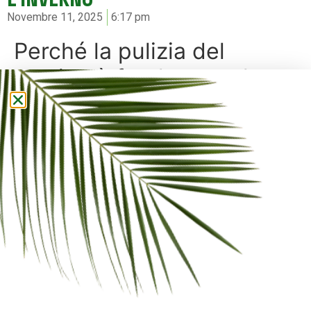
Novembre 11, 2025
6:17 pm
Perché la pulizia del
camino è fondamentale
Con l’arrivo dei primi freddi, il camino torna
protagonista delle giornate in casa. Ma per garantire
un calore sicuro ed efficiente, la
pulizia del camino
non può essere trascurata.
Residui di fuliggine, cenere e nerofumo si accumulano
sulle pareti interne, riducendo la capacità di tiraggio
e aumentando il rischio di fumo e cattivi odori.
Una manutenzione regolare permette invece di
migliorare la resa termica, prolungare la vita del
camino e mantenere l’ambiente domestico pulito e
confortevole.